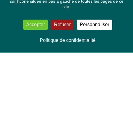
sur l'icone située en bas à gauche de toutes les pages de ce
site.
Accepter
Refuser
Personnaliser
Politique de confidentialité
NOUS CONTACTER
Délégation Europe Ecologie
Groupe Verts/ALE du Parlement européen
ASP 06E210, Rue Wiertz 60,
B-1047 Bruxelles