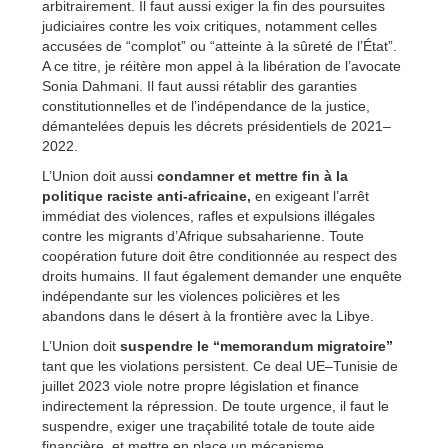
arbitrairement. Il faut aussi exiger la fin des poursuites
judiciaires contre les voix critiques, notamment celles
accusées de “complot” ou “atteinte à la sûreté de l’État”.
A ce titre, je réitère mon appel à la libération de l’avocate
Sonia Dahmani. Il faut aussi rétablir des garanties
constitutionnelles et de l’indépendance de la justice,
démantelées depuis les décrets présidentiels de 2021–
2022.
L’Union doit aussi
condamner et mettre fin à la
politique raciste anti-africaine,
en exigeant l’arrêt
immédiat des violences, rafles et expulsions illégales
contre les migrants d’Afrique subsaharienne. Toute
coopération future doit être conditionnée au respect des
droits humains. Il faut également demander une enquête
indépendante sur les violences policières et les
abandons dans le désert à la frontière avec la Libye.
L’Union doit
suspendre le “memorandum migratoire”
tant que les violations persistent. Ce deal UE–Tunisie de
juillet 2023 viole notre propre législation et finance
indirectement la répression. De toute urgence, il faut le
suspendre, exiger une traçabilité totale de toute aide
financière, et mettre en place un mécanisme