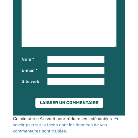
Nom
*
E-mail
*
Site web
Ce site utilise Akismet pour réduire les indésirables.
En
savoir plus sur la façon dont les données de vos
commentaires sont traitées
.