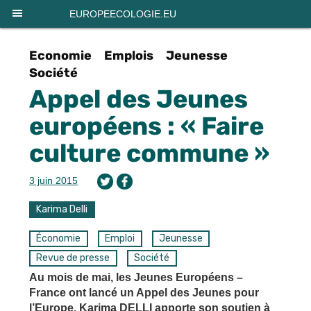
Panneau de gestion des cookies
EUROPEECOLOGIE.EU
Economie
Emplois
Jeunesse
Société
Appel des Jeunes
européens : « Faire
culture commune »
3 juin 2015
Karima Delli
Économie
Emploi
Jeunesse
Revue de presse
Société
Au mois de mai, les Jeunes Européens –
France ont lancé un Appel des Jeunes pour
l’Europe. Karima DELLI apporte son soutien à