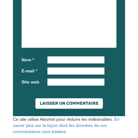
Nom
*
E-mail
*
Site web
Ce site utilise Akismet pour réduire les indésirables.
En
savoir plus sur la façon dont les données de vos
commentaires sont traitées
.