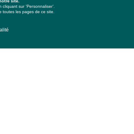
otre site.
cliquant sur 'Personnaliser'.
 toutes les pages de ce site.
alité
ARCHIVES PAR ANNÉES
2026
2025
2024
2023
2022
2021
2020
2019
2018
2017
2016
2015
2014
2013
2012
2011
2010
2009
2008
2007