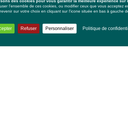
isons des cookies pour vous garantir la meilleure expérience sur n
ser l'ensemble de ces cookies, ou modifier ceux que vous acceptez en 
venir sur votre choix en cliquant sur l'icone située en bas à gauche de
cepter
Refuser
Personnaliser
Politique de confidenti
VOS DÉPUTÉ·E·S EUROPÉEN·NE·S
Mélissa Camara
David Cormand
Mounir Satouri
Majdouline Sbaï
Marie Toussaint
TOUTES NOS THÉMATIQUES
Agriculture et pêche
Alimentation