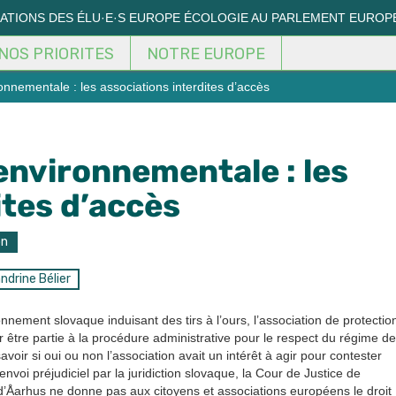
MATIONS DES ÉLU·E·S EUROPE ÉCOLOGIE AU PARLEMENT EUROP
NOS PRIORITES
NOTRE EUROPE
ronnementale : les associations interdites d’accès
 environnementale : les
ites d’accès
on
ndrine Bélier
onnement slovaque induisant des tirs à l’ours, l’association de protectio
 être partie à la procédure administrative pour le respect du régime de
oir si oui ou non l’association avait un intérêt à agir pour contester
nvoi préjudiciel par la juridiction slovaque, la Cour de Justice de
d’Åarhus ne donne pas aux citoyens et associations européens le droit