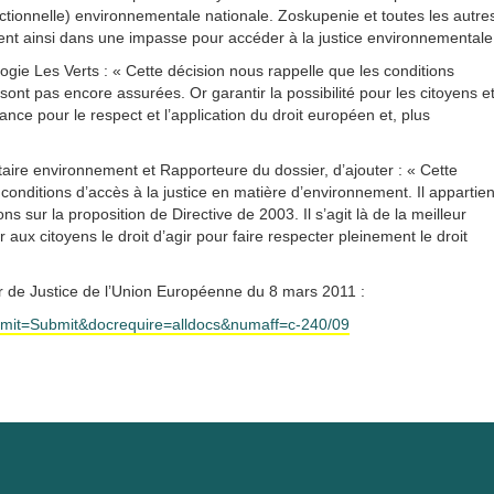
ictionnelle) environnementale nationale. Zoskupenie et toutes les autre
ent ainsi dans une impasse pour accéder à la justice environnementale
ie Les Verts : « Cette décision nous rappelle que les conditions
ont pas encore assurées. Or garantir la possibilité pour les citoyens e
rance pour le respect et l’application du droit européen et, plus
ire environnement et Rapporteure du dossier, d’ajouter : « Cette
conditions d’accès à la justice en matière d’environnement. Il appartien
sur la proposition de Directive de 2003. Il s’agit là de la meilleur
 aux citoyens le droit d’agir pour faire respecter pleinement le droit
our de Justice de l’Union Européenne du 8 mars 2011 :
&Submit=Submit&docrequire=alldocs&numaff=c-240/09