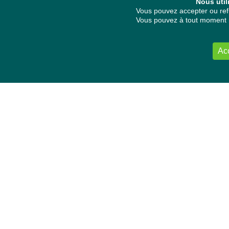
Nous util
Vous pouvez accepter ou refu
Vous pouvez à tout moment re
Ac
NOUS CONTACTER
Délégation Europe Ecologie
Groupe Verts/ALE du Parlement européen
ASP 06E210, Rue Wiertz 60,
B-1047 Bruxelles