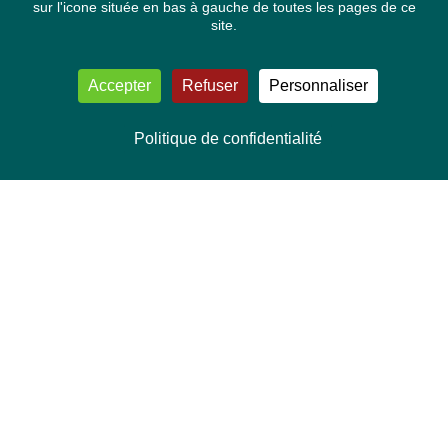
sur l'icone située en bas à gauche de toutes les pages de ce
site.
Accepter
Refuser
Personnaliser
Politique de confidentialité
NOUS CONTACTER
Délégation Europe Ecologie
Groupe Verts/ALE du Parlement européen
ASP 06E210, Rue Wiertz 60,
B-1047 Bruxelles