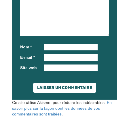
Nom
*
E-mail
*
Site web
Ce site utilise Akismet pour réduire les indésirables.
En
savoir plus sur la façon dont les données de vos
commentaires sont traitées
.