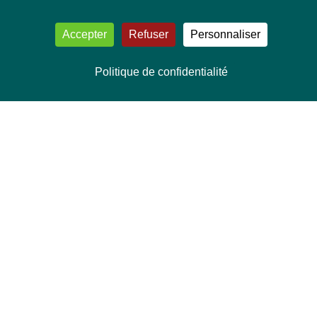
Accepter
Refuser
Personnaliser
Politique de confidentialité
NOUS CONTACTER
Délégation Europe Ecologie
Groupe Verts/ALE du Parlement européen
ASP 06E210, Rue Wiertz 60,
B-1047 Bruxelles