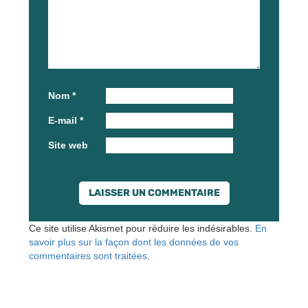
Nom
*
E-mail
*
Site web
Ce site utilise Akismet pour réduire les indésirables.
En
savoir plus sur la façon dont les données de vos
commentaires sont traitées
.