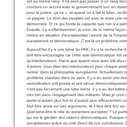
est au même rang. Il ne peut pas passer à un rang secon
conclure un accord avec le gouvernement turc en disant,
pour la justice, ça ira », et quand on a fait le bilan, se d
ce paquet. Le droit des peuples est avec le reste une va
démocratie. Et ce qui fonde la capacité que l’on a à parti
Ensuite, il y a effectivement, je crois, de la même faço
mettre en situation d’européaniser l’avenir de la Turqui
européenne et démocratique. C’est là un problème cent
Aujourd’hui il y a une trêve du PKK, il y a la recherche
doit être encouragée car cette voie démocratique est ce
qu’interlocuteurs. Parce que quand vous avez été élus d
d’autres, vous êtes des interlocuteurs pour chaque parte
rentrer dans la philosophie européenne. Actuellement nou
problème irlandais dans ce sens. Il y a eu aussi une év
revendication soit posée et soit vécue démocratiquement 
n’est pas forcément une lutte inerte. Il y a eu des luttes
très loin dans l’engagement des militants. Mais je crois 
parler d’autant plus fort et d’autant plus efficacement con
faut être armé sur ses arguments, et il faut être fort s
Quel peut être le rôle du parlement européen ? Le parl
qui est le gardien des valeurs démocratiques. Puisque n
européennes grâce au vote direct de nos concitoyens. 