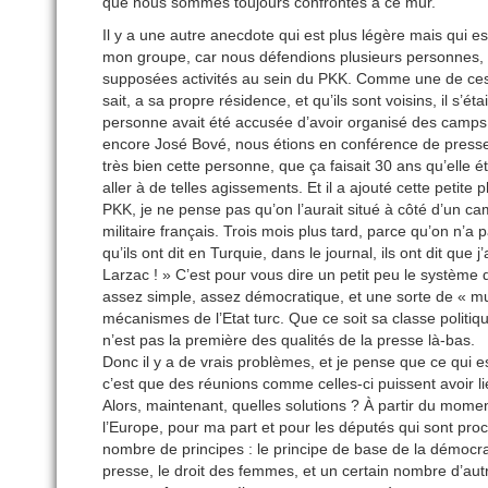
que nous sommes toujours confrontés à ce mur.
Il y a une autre anecdote qui est plus légère mais qui e
mon groupe, car nous défendions plusieurs personnes, e
supposées activités au sein du PKK. Comme une de ces
sait, a sa propre résidence, et qu’ils sont voisins, il s’é
personne avait été accusée d’avoir organisé des camps 
encore José Bové, nous étions en conférence de presse, 
très bien cette personne, que ça faisait 30 ans qu’elle éta
aller à de telles agissements. Et il a ajouté cette petite
PKK, je ne pense pas qu’on l’aurait situé à côté d’un ca
militaire français. Trois mois plus tard, parce qu’on n’a 
qu’ils ont dit en Turquie, dans le journal, ils ont dit q
Larzac ! » C’est pour vous dire un petit peu le système d
assez simple, assez démocratique, et une sorte de « mu
mécanismes de l’Etat turc. Que ce soit sa classe politique
n’est pas la première des qualités de la presse là-bas.
Donc il y a de vrais problèmes, et je pense que ce qui es
c’est que des réunions comme celles-ci puissent avoir lie
Alors, maintenant, quelles solutions ? À partir du momen
l’Europe, pour ma part et pour les députés qui sont pro
nombre de principes : le principe de base de la démocratie
presse, le droit des femmes, et un certain nombre d’autre