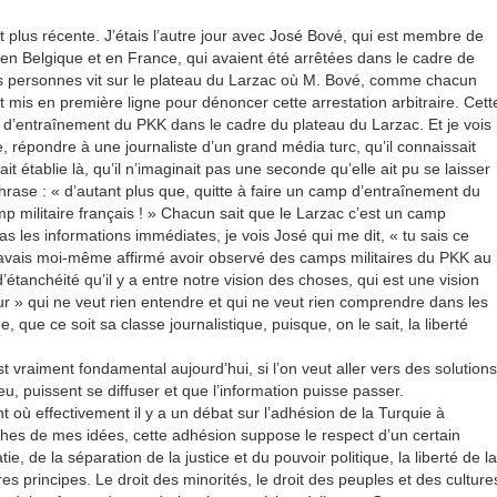
st plus récente. J’étais l’autre jour avec José Bové, qui est membre de
n Belgique et en France, qui avaient été arrêtées dans le cadre de
 personnes vit sur le plateau du Larzac où M. Bové, comme chacun
tait mis en première ligne pour dénoncer cette arrestation arbitraire. Cett
d’entraînement du PKK dans le cadre du plateau du Larzac. Et je vois
répondre à une journaliste d’un grand média turc, qu’il connaissait
it établie là, qu’il n’imaginait pas une seconde qu’elle ait pu se laisser
 phrase : « d’autant plus que, quitte à faire un camp d’entraînement du
mp militaire français ! » Chacun sait que le Larzac c’est un camp
pas les informations immédiates, je vois José qui me dit, « tu sais ce
ue j’avais moi-même affirmé avoir observé des camps militaires du PKK au
’étanchéité qu’il y a entre notre vision des choses, qui est une vision
r » qui ne veut rien entendre et qui ne veut rien comprendre dans les
, que ce soit sa classe journalistique, puisque, on le sait, la liberté
t vraiment fondamental aujourd’hui, si l’on veut aller vers des solutions
u, puissent se diffuser et que l’information puisse passer.
t où effectivement il y a un débat sur l’adhésion de la Turquie à
ches de mes idées, cette adhésion suppose le respect d’un certain
, de la séparation de la justice et du pouvoir politique, la liberté de la
s principes. Le droit des minorités, le droit des peuples et des culture