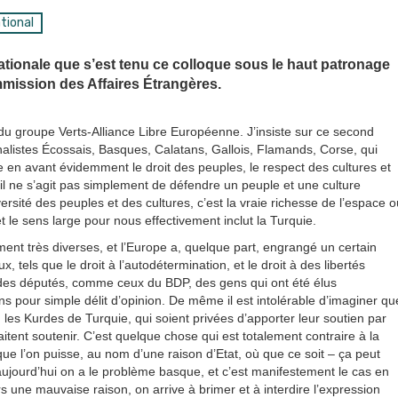
tional
ationale que s’est tenu ce colloque sous le haut patronage
ission des Affaires Étrangères.
du groupe Verts-Alliance Libre Européenne. J’insiste sur ce second
nalistes Écossais, Basques, Calatans, Gallois, Flamands, Corse, qui
en avant évidemment le droit des peuples, le respect des cultures et
r il ne s’agit pas simplement de défendre un peuple et une culture
versité des peuples et des cultures, c’est la vraie richesse de l’espace o
t le sens large pour nous effectivement inclut la Turquie.
ent très diverses, et l’Europe a, quelque part, engrangé un certain
els que le droit à l’autodétermination, et le droit à des libertés
des députés, comme ceux du BDP, des gens qui ont été élus
s pour simple délit d’opinion. De même il est intolérable d’imaginer qu
, les Kurdes de Turquie, qui soient privées d’apporter leur soutien par
aitent soutenir. C’est quelque chose qui est totalement contraire à la
ue l’on puisse, au nom d’une raison d’Etat, où que ce soit – ça peut
aujourd’hui on a le problème basque, et c’est manifestement le cas en
s une mauvaise raison, on arrive à brimer et à interdire l’expression