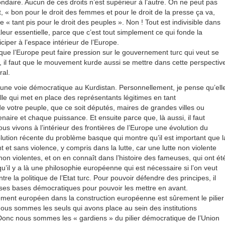
daire. Aucun de ces droits n’est supérieur à l’autre. On ne peut pas
 « bon pour le droit des femmes et pour le droit de la presse ça va,
ire « tant pis pour le droit des peuples ». Non ! Tout est indivisible dans
leur essentielle, parce que c’est tout simplement ce qui fonde la
ciper à l’espace intérieur de l’Europe.
n que l’Europe peut faire pression sur le gouvernement turc qui veut se
e, il faut que le mouvement kurde aussi se mettre dans cette perspectiv
ral.
 d’une voie démocratique au Kurdistan. Personnellement, je pense qu’ell
lle qui met en place des représentants légitimes en tant
e votre peuple, que ce soit députés, maires de grandes villes ou
naire et chaque puissance. Et ensuite parce que, là aussi, il faut
s vivons à l’intérieur des frontières de l’Europe une évolution du
olution récente du problème basque qui montre qu’il est important que l
et sans violence, y compris dans la lutte, car une lutte non violente
 non violentes, et on en connaît dans l’histoire des fameuses, qui ont ét
qu’il y a là une philosophie européenne qui est nécessaire si l’on veut
tre la politique de l’Etat turc. Pour pouvoir défendre des principes, il
ur ses bases démocratiques pour pouvoir les mettre en avant.
ement européen dans la construction européenne est sûrement le pilier
ous sommes les seuls qui avons place au sein des institutions
Donc nous sommes les « gardiens » du pilier démocratique de l’Union