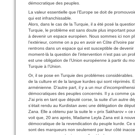
démocratique des peuples.
La valeur essentielle que l’Europe se doit de promouvoir, 
qui est infranchissable.
Alors, dans le cas de la Turquie, il a été posé la questi
Turquie, le problème est sans doute plus important pour
à devenir un espace européen. Nous sommes ici non plus
l’extérieur, comme on a pu en avoir en Côte d’Ivoire par e
rentrons dans un espace qui est susceptible de devenir
moment-là la question de l’intervention n’est pas un pr
est une obligation de l’Union européenne à partir du m
Turquie à l’Union.
Or, il se pose en Turquie des problèmes considérables. P
de la culture et de la langue kurdes qui sont réprimés. Et
arménienne. D’autre part, il y a un mur d’incompréhension
démocratiques des peuples concernés. Il y a comme ça d
J’ai pris en tant que député corse, la suite d’un autre dép
s’était rendu au Kurdistan avec une délégation de dépu
Zana. Elle a obtenu par la suite le « prix Sakharov » ce
voit que, 20 ans après, Madame Leyla Zana est à nouvea
démocratique de la revendication du peuple kurde. Ce so
sont des marqueurs non seulement par leur côté inaccep