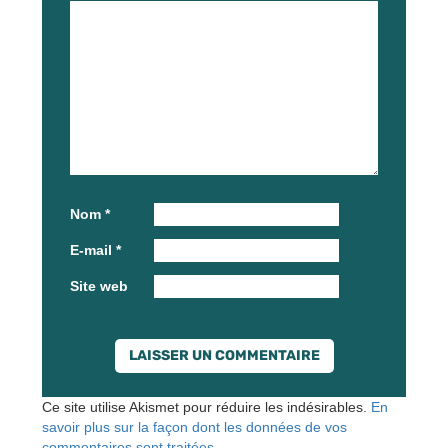
Nom
*
E-mail
*
Site web
Ce site utilise Akismet pour réduire les indésirables.
En
savoir plus sur la façon dont les données de vos
commentaires sont traitées
.