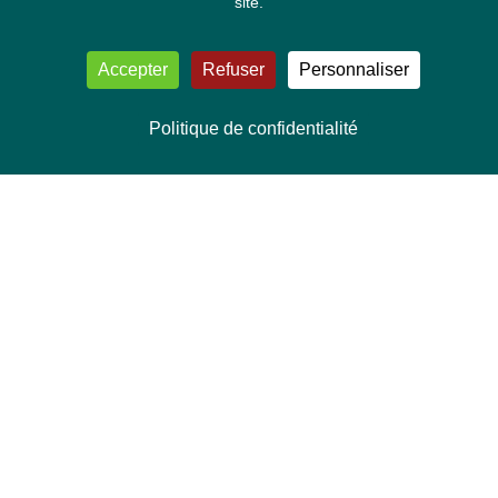
site.
Accepter
Refuser
Personnaliser
Politique de confidentialité
NOUS CONTACTER
Délégation Europe Ecologie
Groupe Verts/ALE du Parlement européen
ASP 06E210, Rue Wiertz 60,
B-1047 Bruxelles