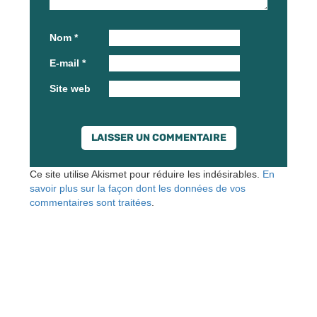
Nom
*
E-mail
*
Site web
Ce site utilise Akismet pour réduire les indésirables.
En
savoir plus sur la façon dont les données de vos
commentaires sont traitées
.