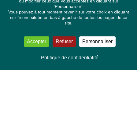
ou modifier ceux que vous acceptez en cliquant sur
'Personnaliser'.
Vous pouvez à tout moment revenir sur votre choix en cliquant
sur l'icone située en bas à gauche de toutes les pages de ce
site.
Accepter
Refuser
Personnaliser
Politique de confidentialité
NOUS CONTACTER
Délégation Europe Ecologie
Groupe Verts/ALE du Parlement européen
ASP 06E210, Rue Wiertz 60,
B-1047 Bruxelles