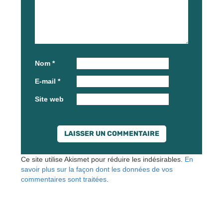
Nom
*
E-mail
*
Site web
Ce site utilise Akismet pour réduire les indésirables.
En
savoir plus sur la façon dont les données de vos
commentaires sont traitées
.