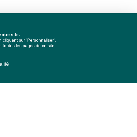
otre site.
cliquant sur 'Personnaliser'.
 toutes les pages de ce site.
alité
ARCHIVES PAR ANNÉES
2026
2025
2024
2023
2022
2021
2020
2019