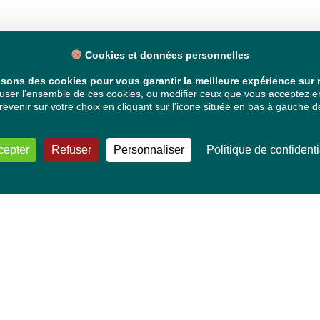
Cookies et données personnelles
isons des cookies pour vous garantir la meilleure expérience sur n
ser l'ensemble de ces cookies, ou modifier ceux que vous acceptez en 
venir sur votre choix en cliquant sur l'icone située en bas à gauche de
cepter
Refuser
Personnaliser
Politique de confidenti
VOS DÉPUTÉ·E·S EUROPÉEN·NE·S
Mélissa Camara
David Cormand
Mounir Satouri
Majdouline Sbaï