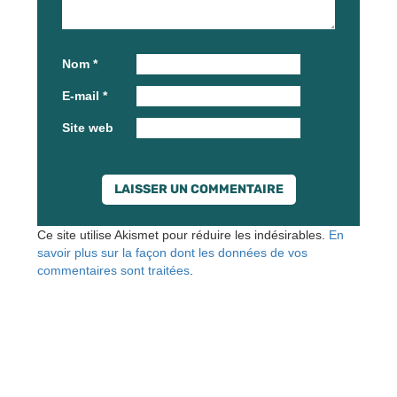
Nom
*
E-mail
*
Site web
Ce site utilise Akismet pour réduire les indésirables.
En
savoir plus sur la façon dont les données de vos
commentaires sont traitées
.