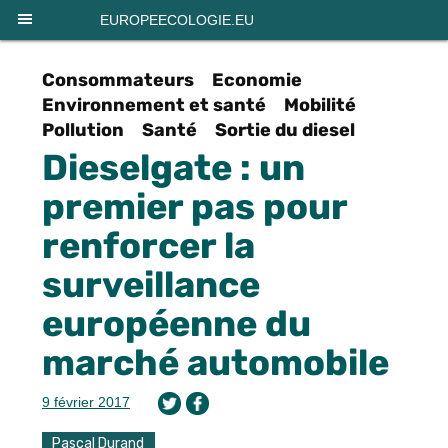
Panneau de gestion des cookies
EUROPEECOLOGIE.EU
Consommateurs
Economie
Environnement et santé
Mobilité
Pollution
Santé
Sortie du diesel
Dieselgate : un
premier pas pour
renforcer la
surveillance
européenne du
marché automobile
9 février 2017
Pascal Durand