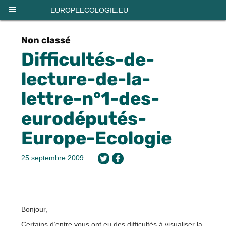
Panneau de gestion des cookies
EUROPEECOLOGIE.EU
Non classé
Difficultés-de-
lecture-de-la-
lettre-n°1-des-
eurodéputés-
Europe-Ecologie
25 septembre 2009
Bonjour,
Certains d’entre vous ont eu des difficultés à visualiser la