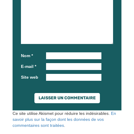
Nom
*
E-mail
*
Site web
Ce site utilise Akismet pour réduire les indésirables.
En
savoir plus sur la façon dont les données de vos
commentaires sont traitées
.