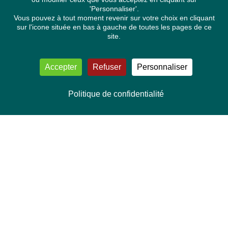
'Personnaliser'.
Vous pouvez à tout moment revenir sur votre choix en cliquant
sur l'icone située en bas à gauche de toutes les pages de ce
site.
Accepter
Refuser
Personnaliser
Politique de confidentialité
NOUS CONTACTER
Délégation Europe Ecologie
Groupe Verts/ALE du Parlement européen
ASP 06E210, Rue Wiertz 60,
B-1047 Bruxelles