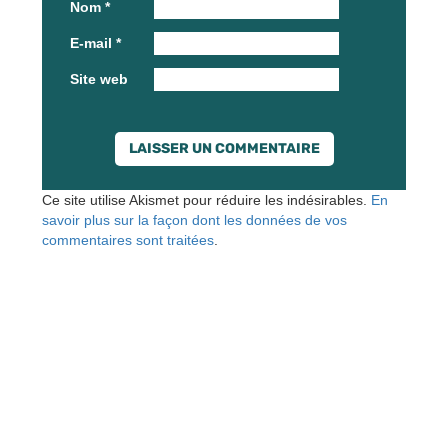
Nom
*
E-mail
*
Site web
Ce site utilise Akismet pour réduire les indésirables.
En
savoir plus sur la façon dont les données de vos
commentaires sont traitées
.