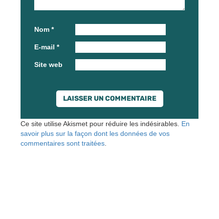
Nom
*
E-mail
*
Site web
Ce site utilise Akismet pour réduire les indésirables.
En
savoir plus sur la façon dont les données de vos
commentaires sont traitées
.