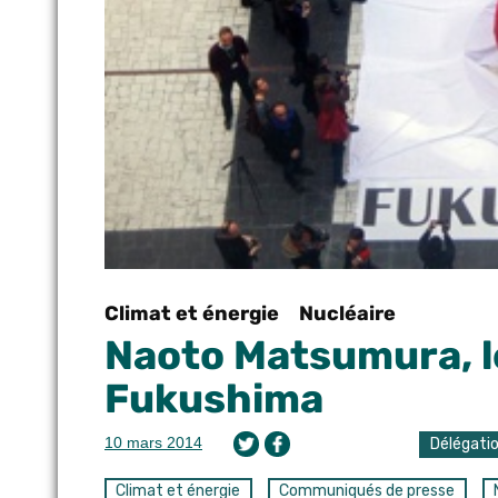
Climat et énergie
Nucléaire
Naoto Matsumura, l
Fukushima
10 mars 2014
Délégati
Climat et énergie
Communiqués de presse