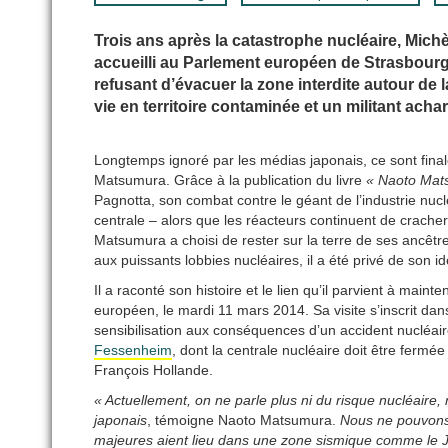
Trois ans après la catastrophe nucléaire, Mich
accueilli au Parlement européen de Strasbour
refusant d’évacuer la zone interdite autour de 
vie en territoire contaminée et un militant acha
Longtemps ignoré par les médias japonais, ce sont final
Matsumura. Grâce à la publication du livre
« Naoto Mat
Pagnotta, son combat contre le géant de l’industrie nuclé
centrale – alors que les réacteurs continuent de cracher
Matsumura a choisi de rester sur la terre de ses ancêt
aux puissants lobbies nucléaires, il a été privé de son id
Il a raconté son histoire et le lien qu’il parvient à main
européen, le mardi 11 mars 2014. Sa visite s’inscrit d
sensibilisation aux conséquences d’un accident nucléaire
Fessenheim
, dont la centrale nucléaire doit être fermé
François Hollande.
« Actuellement, on ne parle plus ni du risque nucléaire,
japonais
, témoigne Naoto Matsumura.
Nous ne pouvons 
majeures aient lieu dans une zone sismique comme le J