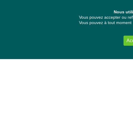
Nous util
Vous pouvez accepter ou refu
Vous pouvez à tout moment re
Ac
NOUS CONTACTER
Délégation Europe Ecologie
Groupe Verts/ALE du Parlement européen
ASP 06E210, Rue Wiertz 60,
B-1047 Bruxelles