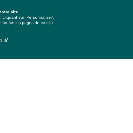
otre site.
cliquant sur 'Personnaliser'.
 toutes les pages de ce site.
alité
ARCHIVES PAR ANNÉES
2026
2025
2024
2023
2022
2021
2020
2019
2018
2017
2016
2015
2014
2013
2012
2011