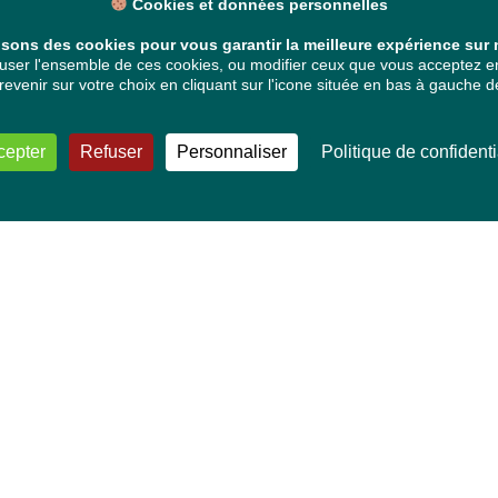
Cookies et données personnelles
isons des cookies pour vous garantir la meilleure expérience sur n
ser l'ensemble de ces cookies, ou modifier ceux que vous acceptez en 
venir sur votre choix en cliquant sur l'icone située en bas à gauche de
cepter
Refuser
Personnaliser
Politique de confidenti
VOS DÉPUTÉ·E·S EUROPÉEN·NE·S
Mélissa Camara
David Cormand
Mounir Satouri
Majdouline Sbaï
Marie Toussaint
TOUTES NOS THÉMATIQUES