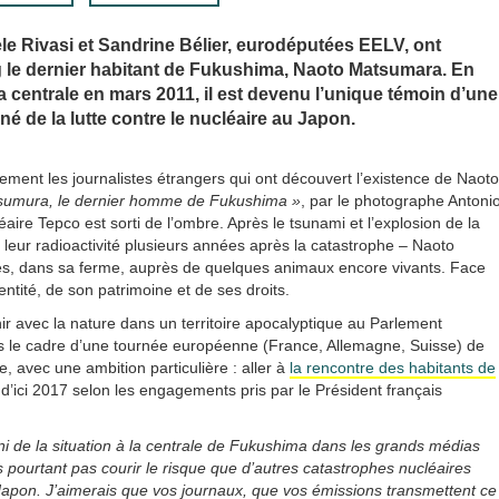
èle Rivasi et Sandrine Bélier, eurodéputées EELV, ont
g le dernier habitant de Fukushima, Naoto Matsumara. En
la centrale en mars 2011, il est devenu l’unique témoin d’une
rné de la lutte contre le nucléaire au Japon.
ement les journalistes étrangers qui ont découvert l’existence de Naoto
sumura, le dernier homme de Fukushima »
, par le photographe Antoni
aire Tepco est sorti de l’ombre. Après le tsunami et l’explosion de la
 leur radioactivité plusieurs années après la catastrophe – Naoto
res, dans sa ferme, auprès de quelques animaux encore vivants. Face
entité, de son patrimoine et de ses droits.
tenir avec la nature dans un territoire apocalyptique au Parlement
ans le cadre d’une tournée européenne (France, Allemagne, Suisse) de
, avec une ambition particulière : aller à
la rencontre des habitants de
e d’ici 2017 selon les engagements pris par le Président français
 ni de la situation à la centrale de Fukushima dans les grands médias
pourtant pas courir le risque que d’autres catastrophes nucléaires
apon. J’aimerais que vos journaux, que vos émissions transmettent ce