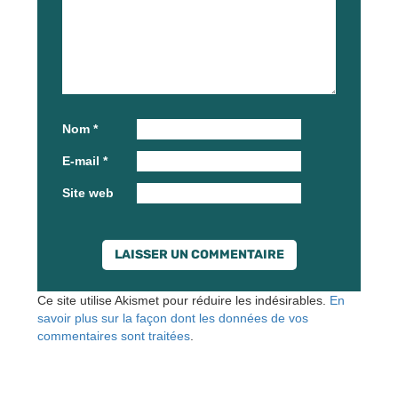
Nom
*
E-mail
*
Site web
Ce site utilise Akismet pour réduire les indésirables.
En
savoir plus sur la façon dont les données de vos
commentaires sont traitées
.