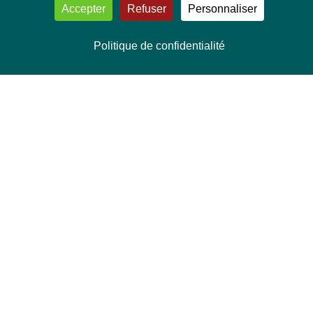
Accepter
Refuser
Personnaliser
Politique de confidentialité
NOUS CONTACTER
Délégation Europe Ecologie
Groupe Verts/ALE du Parlement européen
ASP 06E210, Rue Wiertz 60,
B-1047 Bruxelles