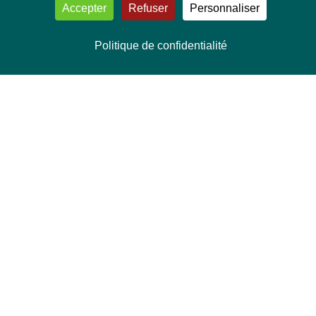
Accepter
Refuser
Personnaliser
Politique de confidentialité
NOUS CONTACTER
Délégation Europe Ecologie
Groupe Verts/ALE du Parlement européen
ASP 06E210, Rue Wiertz 60,
B-1047 Bruxelles