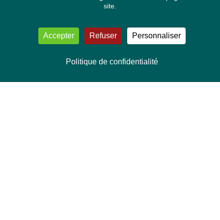
site.
Accepter
Refuser
Personnaliser
Politique de confidentialité
NOUS CONTACTER
Délégation Europe Ecologie
Groupe Verts/ALE du Parlement européen
ASP 06E210, Rue Wiertz 60,
B-1047 Bruxelles