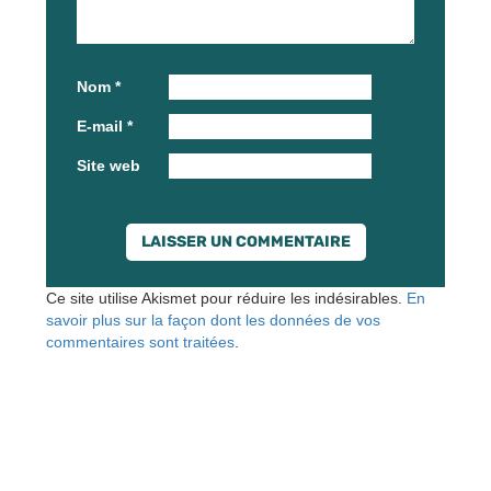
Nom
*
E-mail
*
Site web
Ce site utilise Akismet pour réduire les indésirables.
En
savoir plus sur la façon dont les données de vos
commentaires sont traitées
.