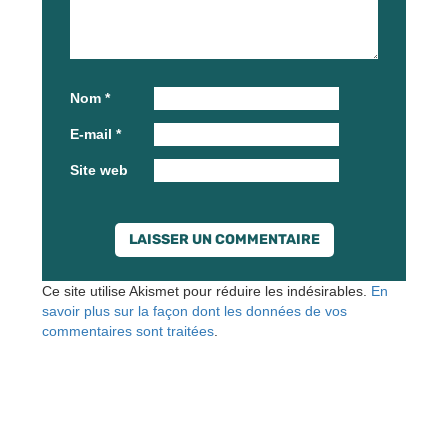
Nom
*
E-mail
*
Site web
Ce site utilise Akismet pour réduire les indésirables.
En
savoir plus sur la façon dont les données de vos
commentaires sont traitées
.