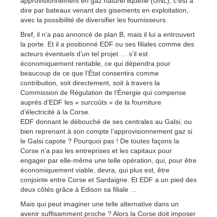
approvisionnement en gaz naturel liquéfié (GNL), c’est à
dire par bateaux venant des gisements en exploitation,
avec la possibilité de diversifier les fournisseurs.
Bref, il n’a pas annoncé de plan B, mais il lui a entrouvert
la porte. Et il a positionné EDF ou ses filiales comme des
acteurs éventuels d’un tel projet … s’il est
économiquement rentable, ce qui dépendra pour
beaucoup de ce que l’État consentira comme
contribution, soit directement, soit à travers la
Commission de Régulation de l’Énergie qui compense
auprès d’EDF les « surcoûts » de la fourniture
d’électricité à la Corse.
EDF donnant le débouché de ses centrales au Galsi, ou
bien reprenant à son compte l’approvisionnement gaz si
le Galsi capote ? Pourquoi pas ! De toutes façons la
Corse n’a pas les entreprises et les capitaux pour
engager par elle-même une telle opération, qui, pour être
économiquement viable, devra, qui plus est, être
conjointe entre Corse et Sardaigne. Et EDF a un pied des
deux côtés grâce à Edison sa filiale …
Mais qui peut imaginer une telle alternative dans un
avenir suffisamment proche ? Alors la Corse doit imposer