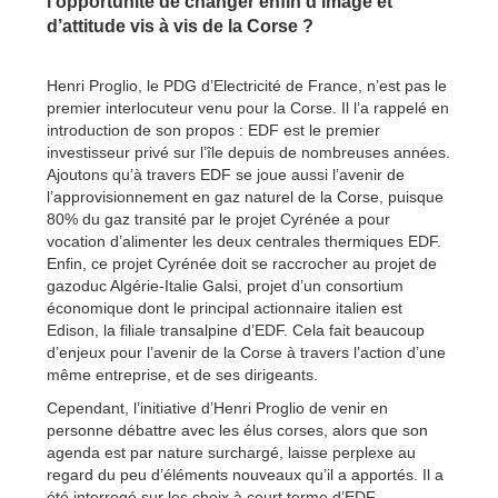
l’opportunité de changer enfin d’image et
d’attitude vis à vis de la Corse ?
Henri Proglio, le PDG d’Electricité de France, n’est pas le
premier interlocuteur venu pour la Corse. Il l’a rappelé en
introduction de son propos : EDF est le premier
investisseur privé sur l’île depuis de nombreuses années.
Ajoutons qu’à travers EDF se joue aussi l’avenir de
l’approvisionnement en gaz naturel de la Corse, puisque
80% du gaz transité par le projet Cyrénée a pour
vocation d’alimenter les deux centrales thermiques EDF.
Enfin, ce projet Cyrénée doit se raccrocher au projet de
gazoduc Algérie-Italie Galsi, projet d’un consortium
économique dont le principal actionnaire italien est
Edison, la filiale transalpine d’EDF. Cela fait beaucoup
d’enjeux pour l’avenir de la Corse à travers l’action d’une
même entreprise, et de ses dirigeants.
Cependant, l’initiative d’Henri Proglio de venir en
personne débattre avec les élus corses, alors que son
agenda est par nature surchargé, laisse perplexe au
regard du peu d’éléments nouveaux qu’il a apportés. Il a
été interrogé sur les choix à court terme d’EDF,