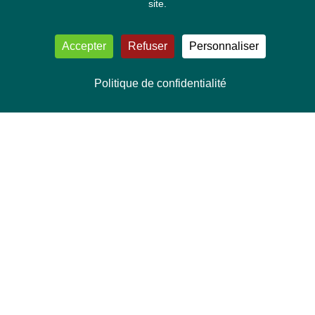
site.
Accepter
Refuser
Personnaliser
Politique de confidentialité
NOUS CONTACTER
Délégation Europe Ecologie
Groupe Verts/ALE du Parlement européen
ASP 06E210, Rue Wiertz 60,
B-1047 Bruxelles