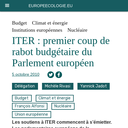
Panneau de gestion des cookies
EUROPEECOLOGIE.EU
Budget
Climat et énergie
Institutions européennes
Nucléaire
ITER : premier coup de
rabot budgétaire du
Parlement européen
5 octobre 2010
Délégation
Michèle Rivasi
Yannick Jadot
Budget
Climat et énergie
François Alfonsi
Nucléaire
Union européenne
Les soutiens à ITER commencent à s’émietter.