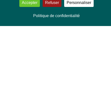
Accepter
Refuser
Personnaliser
Politique de confidentialité
NOUS CONTACTER
Délégation Europe Ecologie
Groupe Verts/ALE du Parlement européen
ASP 06E210, Rue Wiertz 60,
B-1047 Bruxelles