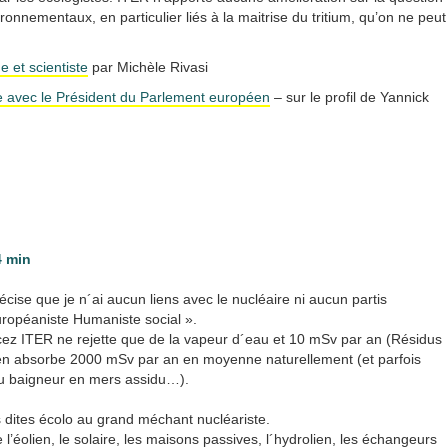
ironnementaux, en particulier liés à la maitrise du tritium, qu’on ne peut
 et scientiste
par Michèle Rivasi
 avec le Président du Parlement européen
– sur le profil de Yannick
4 min
récise que je n´ai aucun liens avec le nucléaire ni aucun partis
 Européaniste Humaniste social ».
ez ITER ne rejette que de la vapeur d´eau et 10 mSv par an (Résidus
yen absorbe 2000 mSv par an en moyenne naturellement (et parfois
ou baigneur en mers assidu…).
 dites écolo au grand méchant nucléariste.
 l’éolien, le solaire, les maisons passives, l´hydrolien, les échangeurs