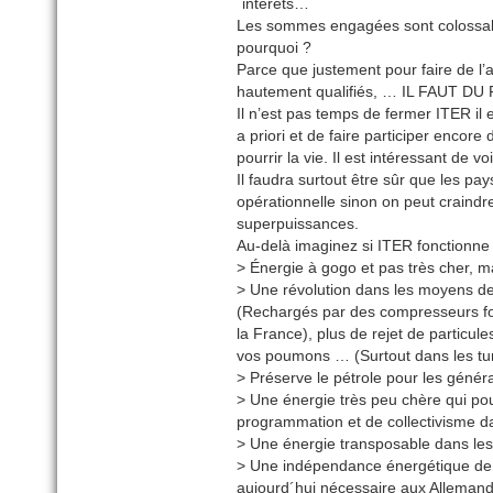
´intérêts…
Les sommes engagées sont colossale
pourquoi ?
Parce que justement pour faire de l’a
hautement qualifiés, … IL FAUT
Il n’est pas temps de fermer ITER il
a priori et de faire participer encor
pourrir la vie. Il est intéressant de v
Il faudra surtout être sûr que les p
opérationnelle sinon on peut craindr
superpuissances.
Au-delà imaginez si ITER fonctionne 
> Énergie à gogo et pas très cher, m
> Une révolution dans les moyens de 
(Rechargés par des compresseurs fonc
la France), plus de rejet de particu
vos poumons … (Surtout dans les tu
> Préserve le pétrole pour les génér
> Une énergie très peu chère qui po
programmation et de collectivisme d
> Une énergie transposable dans le
> Une indépendance énergétique de l
aujourd´hui nécessaire aux Allemands