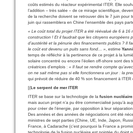
coûts estimés du réacteur expérimental ITER. Elle souhai
l’addition – très salée – de ce mirage scientifique, dev
de la recherche doivent se retrouver dès le 7 juin pour 
juin qui rassemblera en Chine l’ensemble des pays part
« Le coût total du projet ITER a été réévalué de 6 à 16
construction ! Et il faudrait que les citoyens européens
d’austérité et la pénurie des financements publics ? Il f
le coût est devenu un puits sans fond… »
, estime
Yanni
temps de réfléchir à la pertinence de ce projet à la lu
solaire concentré ou encore l’éolien off-shore sont des 
créatrices d’emplois :
« Il faut se rendre compte qu’avec
on ne sait même pas si elle fonctionnera un jour : la pre
qui prévoit de réduire de 40 % son financement à ITER da
[(
Le serpent de mer ITER
ITER se base sur la technologie de la
fusion nucléaire
mais aucun projet n’a pu être commercialisé jusqu’à au
pour créer de l’énergie, par opposition à leur séparation
Des années et des années de négociations ont été néce
ministres de sept parties (Chine, UE, Inde, Japon, Russie
France, à Cadarache (c’est pourquoi la France a promis 
technologie de la fusion nucléaire est pointée du doigt 