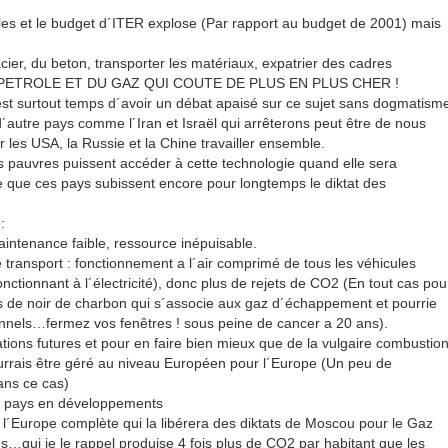
s et le budget d´ITER explose (Par rapport au budget de 2001) mais
cier, du beton, transporter les matériaux, expatrier des cadres
 DU PETROLE ET DU GAZ QUI COUTE DE PLUS EN PLUS CHER !
 est surtout temps d´avoir un débat apaisé sur ce sujet sans dogmatism
e d´autre pays comme l´Iran et Israël qui arrêterons peut être de nous
oir les USA, la Russie et la Chine travailler ensemble.
ays pauvres puissent accéder à cette technologie quand elle sera
e que ces pays subissent encore pour longtemps le diktat des
:
aintenance faible, ressource inépuisable.
transport : fonctionnement a l´air comprimé de tous les véhicules
tionnant à l´électricité), donc plus de rejets de CO2 (En tout cas pou
les de noir de charbon qui s´associe aux gaz d´échappement et pourrie
nnels…fermez vos fenêtres ! sous peine de cancer a 20 ans).
ations futures et pour en faire bien mieux que de la vulgaire combustion
urrais être géré au niveau Européen pour l´Europe (Un peu de
ans ce cas)
s pays en développements
´Europe complète qui la libérera des diktats de Moscou pour le Gaz
…qui je le rappel produise 4 fois plus de CO2 par habitant que les