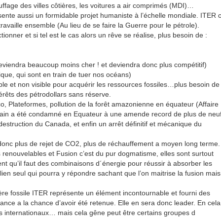
uffage des villes côtières, les voitures a air comprimés (MDI)…
ente aussi un formidable projet humaniste à l’échelle mondiale. ITER 
ravaille ensemble (Au lieu de se faire la Guerre pour le pétrole).
ionner et si tel est le cas alors un rêve se réalise, plus besoin de :
reviendra beaucoup moins cher ! et deviendra donc plus compétitif)
ique, qui sont en train de tuer nos océans)
ble et non visible pour acquérir les ressources fossiles…plus besoin de
érêts des pétrodollars sans réserve.
, Plateformes, pollution de la forêt amazonienne en équateur (Affaire
icain a été condamné en Equateur à une amende record de plus de neu
 destruction du Canada, et enfin un arrêt définitif et mécanique du
 donc plus de rejet de CO2, plus de réchauffement a moyen long terme.
 renouvelables et Fusion c’est du pur dogmatisme, elles sont surtout
t qu’il faut des combinaisons d´énergie pour réussir à absorber les
lien seul qui pourra y répondre sachant que l’on maitrise la fusion mais
re fossile ITER représente un élément incontournable et fourni des
rance a la chance d’avoir été retenue. Elle en sera donc leader. En cela
ts internationaux… mais cela gêne peut être certains groupes d