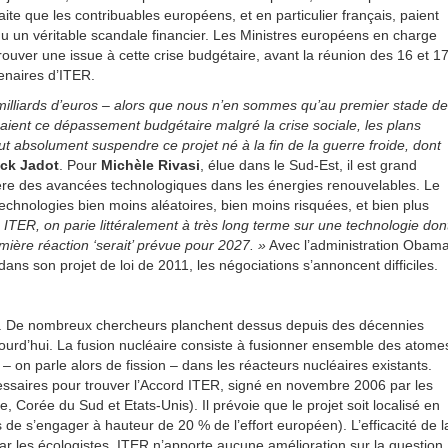
te que les contribuables européens, et en particulier français, paient
enu un véritable scandale financier. Les Ministres européens en charge
trouver une issue à cette crise budgétaire, avant la réunion des 16 et 1
enaires d’ITER.
 milliards d’euros – alors que nous n’en sommes qu’au premier stade de
 paient ce dépassement budgétaire malgré la crise sociale, les plans
aut absolument suspendre ce projet né à la fin de la guerre froide, dont
ck Jadot
. Pour
Michèle Rivasi
, élue dans le Sud-Est, il est grand
mière des avancées technologiques dans les énergies renouvelables. Le
technologies bien moins aléatoires, bien moins risquées, et bien plus
 ITER, on parie littéralement à très long terme sur une technologie don
mière réaction ‘serait’ prévue pour 2027. »
Avec l’administration Obam
ns son projet de loi de 2011, les négociations s’annoncent difficiles.
. De nombreux chercheurs planchent dessus depuis des décennies
jourd’hui. La fusion nucléaire consiste à fusionner ensemble des atome
 – on parle alors de fission – dans les réacteurs nucléaires existants.
ssaires pour trouver l’Accord ITER, signé en novembre 2006 par les
, Corée du Sud et Etats-Unis). Il prévoie que le projet soit localisé en
de s’engager à hauteur de 20 % de l’effort européen). L’efficacité de l
par les écologistes. ITER n’apporte aucune amélioration sur la question