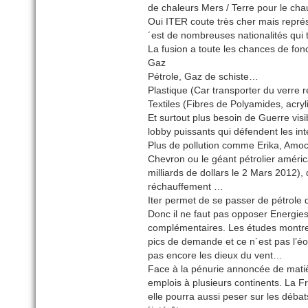
de chaleurs Mers / Terre pour le cha
Oui ITER coute très cher mais représ
´est de nombreuses nationalités qui t
La fusion a toute les chances de fonct
Gaz
Pétrole, Gaz de schiste…
Plastique (Car transporter du verre 
Textiles (Fibres de Polyamides, acryl
Et surtout plus besoin de Guerre visi
lobby puissants qui défendent les int
Plus de pollution comme Erika, Amoco
Chevron ou le géant pétrolier amér
milliards de dollars le 2 Mars 2012),
réchauffement …
Iter permet de se passer de pétrole
Donc il ne faut pas opposer Energies
complémentaires. Les études montren
pics de demande et ce n´est pas l’éo
pas encore les dieux du vent…
Face à la pénurie annoncée de matiè
emplois à plusieurs continents. La F
elle pourra aussi peser sur les déba