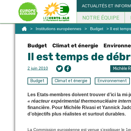
Panneau de gestion des cookies
ACTUALITÉS ET INFOR
NOTRE ÉQUIPE
>
Institutions européennes
>
Budget
> Il est temp
Budget
Climat et énergie
Environne
Il est temps de déb
2 juin 2010
Michèle R
Budget
Climat et énergie
Environnement
Les Etats-membres doivent trouver d’ici la mi-
« réacteur expérimental thermonucléaire intern
financière. Pour Michèle Rivasi et Yannick Jad
d’objectifs plus réalistes et surtout durables.
La Commission européenne est venue s’expliquer le 1er 