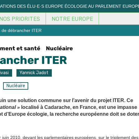
MATIONS DES ÉLU·E·S EUROPE ÉCOLOGIE AU PARLEMENT EUROP
NOS PRIORITES
NOTRE EUROPE
s de débrancher ITER
ment et santé
Nucléaire
rancher ITER
ivasi
Yannick Jadot
Nucléaire
juin une solution commune sur l’avenir du projet ITER. Ce
ational »
localisé à Cadarache, en France, est une impasse
ot d’Europe écologie, la recherche européenne doit se dote
juin 2010, devant les parlementaires européens, sur le triplement des