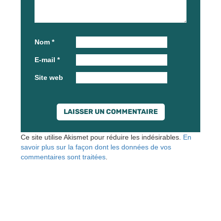
Nom
*
E-mail
*
Site web
Ce site utilise Akismet pour réduire les indésirables.
En
savoir plus sur la façon dont les données de vos
commentaires sont traitées
.