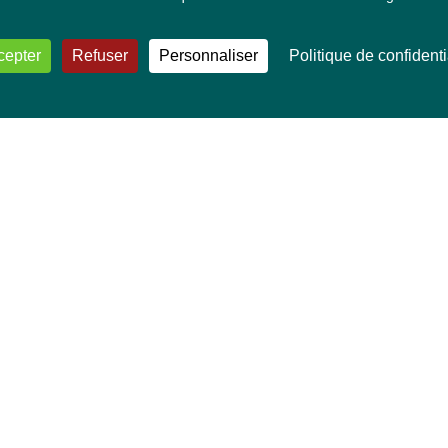
cepter
Refuser
Personnaliser
Politique de confidenti
VOS DÉPUTÉ·E·S EUROPÉEN·NE·S
Mélissa Camara
David Cormand
Mounir Satouri
Majdouline Sbaï
Marie Toussaint
TOUTES NOS THÉMATIQUES
Agriculture et pêche
Alimentation
Bien-être animal
Climat et énergie
Commerce