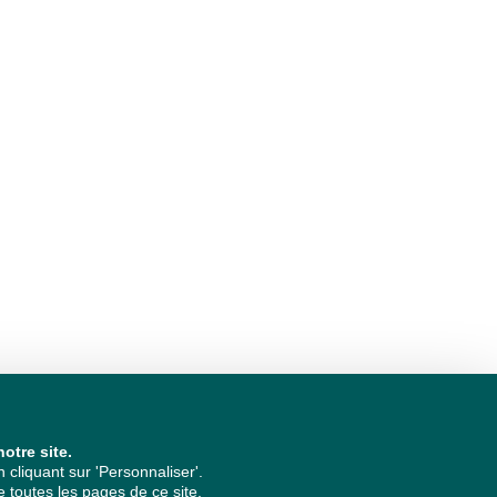
otre site.
cliquant sur 'Personnaliser'.
 toutes les pages de ce site.