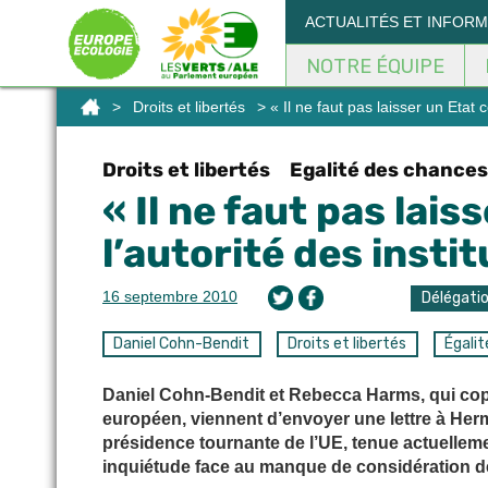
Panneau de gestion des cookies
ACTUALITÉS ET INFOR
NOTRE ÉQUIPE
>
Droits et libertés
> « Il ne faut pas laisser un Etat
Droits et libertés
Egalité des chances
« Il ne faut pas la
l’autorité des inst
16 septembre 2010
Délégati
Daniel Cohn-Bendit
Droits et libertés
Égali
Daniel Cohn-Bendit et Rebecca Harms, qui cop
européen, viennent d’envoyer une lettre à Her
présidence tournante de l’UE, tenue actuellement
inquiétude face au manque de considération de