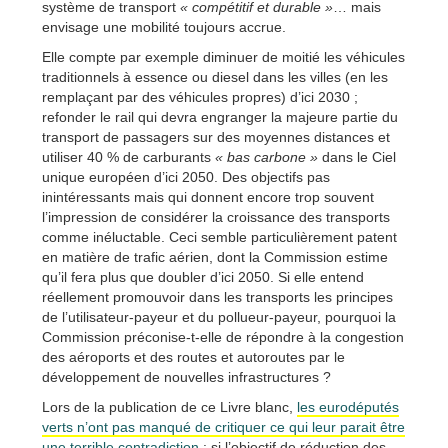
système de transport
« compétitif et durable »
… mais
envisage une mobilité toujours accrue.
Elle compte par exemple diminuer de moitié les véhicules
traditionnels à essence ou diesel dans les villes (en les
remplaçant par des véhicules propres) d’ici 2030 ;
refonder le rail qui devra engranger la majeure partie du
transport de passagers sur des moyennes distances et
utiliser 40 % de carburants
« bas carbone »
dans le Ciel
unique européen d’ici 2050. Des objectifs pas
inintéressants mais qui donnent encore trop souvent
l’impression de considérer la croissance des transports
comme inéluctable. Ceci semble particulièrement patent
en matière de trafic aérien, dont la Commission estime
qu’il fera plus que doubler d’ici 2050. Si elle entend
réellement promouvoir dans les transports les principes
de l’utilisateur-payeur et du pollueur-payeur, pourquoi la
Commission préconise-t-elle de répondre à la congestion
des aéroports et des routes et autoroutes par le
développement de nouvelles infrastructures ?
Lors de la publication de ce Livre blanc,
les eurodéputés
verts n’ont pas manqué de critiquer ce qui leur parait être
une terrible contradiction
: si l’objectif de réduction des