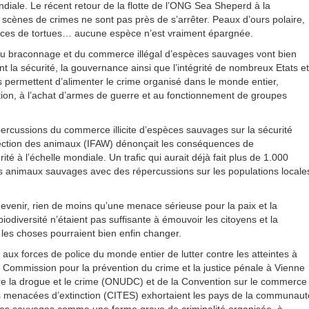
ndiale. Le récent retour de la flotte de l’ONG Sea Sheperd à la
 scènes de crimes ne sont pas près de s’arrêter. Peaux d’ours polaire,
paces de tortues… aucune espèce n’est vraiment épargnée.
 du braconnage et du commerce illégal d’espèces sauvages vont bien
ent la sécurité, la gouvernance ainsi que l’intégrité de nombreux Etats et
s permettent d’alimenter le crime organisé dans le monde entier,
ption, à l’achat d’armes de guerre et au fonctionnement de groupes
ercussions du commerce illicite d’espèces sauvages sur la sécurité
otection des animaux (IFAW) dénonçait les conséquences de
ité à l’échelle mondiale. Un trafic qui aurait déjà fait plus de 1.000
s animaux sauvages avec des répercussions sur les populations locale
evenir, rien de moins qu’une menace sérieuse pour la paix et la
 biodiversité n’étaient pas suffisante à émouvoir les citoyens et la
les choses pourraient bien enfin changer.
ux forces de police du monde entier de lutter contre les atteintes à
a Commission pour la prévention du crime et la justice pénale à Vienne
tre la drogue et le crime (ONUDC) et de la Convention sur le commerce
es menacées d’extinction (CITES) exhortaient les pays de la communaut