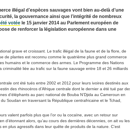
ce illégal d’espèces sauvages vont bien au-delà d’une
écurité, la gouvernance ainsi que l’intégrité de nombreux
 été votée
le 15 janvier 2014 au Parlement européen de
pose de renforcer la législation européenne dans une
nal grave et croissant. Le trafic illégal de la faune et de la flore, de
 base de plantes est reconnu comme le quatrième plus grand commerce
c d’êtres humains et le commerce des armes. Le Programme des Nations
 criminalité liée au trafic sur la faune sauvage entre 18 et 26 milliards
entrale ont été tués entre 2002 et 2012 pour leurs ivoires destinés aux
stin des rhinocéros d’Afrique centrale dont le dernier a été tué par de
aines d’éléphants au parc national de Bouba N’Djida au Cameroun en
 Soudan en traversant la République centrafricaine et le Tchad,
urs valent parfois plus que l’or ou la cocaïne, avec un retour sur
 d’étonnant alors, qu’au cours des dernières décennies, on ait vu les
 en plus agressifs dans leur quête de produits de la nature. C’est