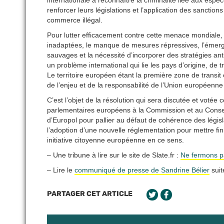
internationale à reconnaître la criminalité liée aux es
renforcer leurs législations et l’application des sanctions
commerce illégal.
Pour lutter efficacement contre cette menace mondiale, l
inadaptées, le manque de mesures répressives, l’émerg
sauvages et la nécessité d’incorporer des stratégies ant
un problème international qui lie les pays d’origine, de
Le territoire européen étant la première zone de transit
de l’enjeu et de la responsabilité de l’Union européenn
C’est l’objet de la résolution qui sera discutée et votée 
parlementaires européens à la Commission et au Consei
d’Europol pour pallier au défaut de cohérence des légis
l’adoption d’une nouvelle réglementation pour mettre f
initiative citoyenne européenne en ce sens.
– Une tribune à lire sur le site de Slate.fr :
Ne fermons pa
– Lire le
communiqué de presse de Sandrine Bélier
suit
PARTAGER CET ARTICLE