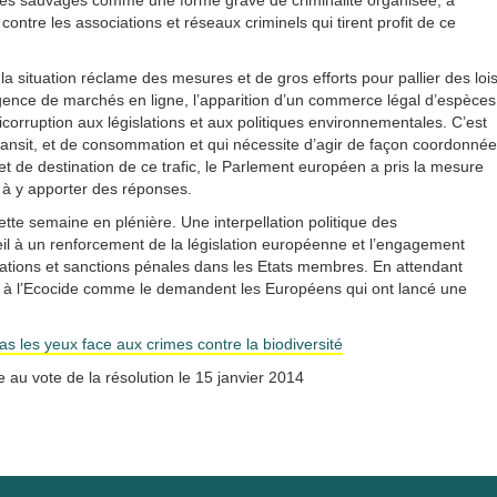
pèces sauvages comme une forme grave de criminalité organisée, à
 contre les associations et réseaux criminels qui tirent profit de ce
a situation réclame des mesures et de gros efforts pour pallier des loi
ence de marchés en ligne, l’apparition d’un commerce légal d’espèces
icorruption aux législations et aux politiques environnementales. C’est
 transit, et de consommation et qui nécessite d’agir de façon coordonnée
 et de destination de ce trafic, le Parlement européen a pris la mesure
e à y apporter des réponses.
cette semaine en plénière. Une interpellation politique des
l à un renforcement de la législation européenne et l’engagement
lations et sanctions pénales dans les Etats membres. En attendant
in à l’Ecocide comme le demandent les Européens qui ont lancé une
s les yeux face aux crimes contre la biodiversité
e au vote de la résolution le 15 janvier 2014