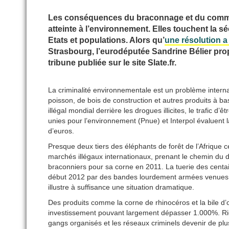
Les conséquences du braconnage et du commer
atteinte à l’environnement. Elles touchent la s
Etats et populations. Alors qu’
une résolution a
Strasbourg, l’eurodéputée Sandrine Bélier pro
tribune publiée sur le site Slate.fr.
La criminalité environnementale est un problème internatio
poisson, de bois de construction et autres produits à
illégal mondial derrière les drogues illicites, le trafi
unies pour l’environnement (Pnue) et Interpol évaluent la
d’euros.
Presque deux tiers des éléphants de forêt de l’Afrique c
marchés illégaux internationaux, prenant le chemin du de
braconniers pour sa corne en 2011. La tuerie des cent
début 2012 par des bandes lourdement armées venues du
illustre à suffisance une situation dramatique.
Des produits comme la corne de rhinocéros et la bile d’o
investissement pouvant largement dépasser 1.000%. Rien
gangs organisés et les réseaux criminels devenir de plus