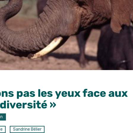
ons pas les yeux face aux
diversité »
on
se
Sandrine Bélier