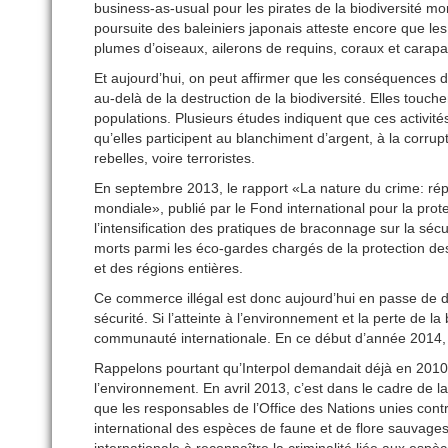
business-as-usual pour les pirates de la biodiversité mo
poursuite des baleiniers japonais atteste encore que les
plumes d’oiseaux, ailerons de requins, coraux et cara
Et aujourd’hui, on peut affirmer que les conséquences
au-delà de la destruction de la biodiversité. Elles touch
populations. Plusieurs études indiquent que ces activité
qu’elles participent au blanchiment d’argent, à la corru
rebelles, voire terroristes.
En septembre 2013, le rapport «La nature du crime: rép
mondiale», publié par le Fond international pour la pr
l’intensification des pratiques de braconnage sur la sécur
morts parmi les éco-gardes chargés de la protection de
et des régions entières.
Ce commerce illégal est donc aujourd’hui en passe de d
sécurité. Si l’atteinte à l’environnement et la perte de la
communauté internationale. En ce début d’année 2014, 
Rappelons pourtant qu’Interpol demandait déjà en 2010 a
l’environnement. En avril 2013, c’est dans le cadre de l
que les responsables de l’Office des Nations unies con
international des espèces de faune et de flore sauvag