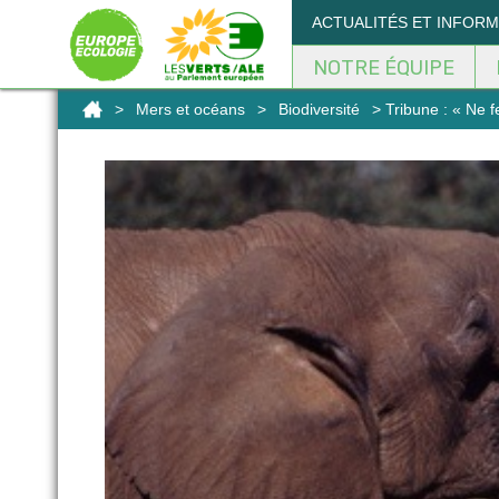
Panneau de gestion des cookies
ACTUALITÉS ET INFOR
NOTRE ÉQUIPE
>
Mers et océans
>
Biodiversité
> Tribune : « Ne f