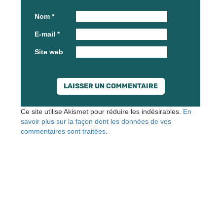
Nom
*
E-mail
*
Site web
Ce site utilise Akismet pour réduire les indésirables.
En
savoir plus sur la façon dont les données de vos
commentaires sont traitées
.