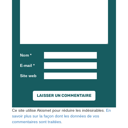
Nom
*
E-mail
*
Site web
Ce site utilise Akismet pour réduire les indésirables.
En
savoir plus sur la façon dont les données de vos
commentaires sont traitées
.