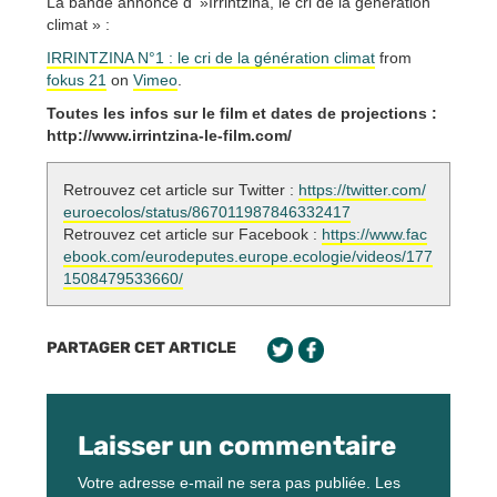
La bande annonce d' »Irrintzina, le cri de la génération
climat » :
IRRINTZINA N°1 : le cri de la génération climat
from
fokus 21
on
Vimeo
.
Toutes les infos sur le film et dates de projections :
http://www.irrintzina-le-film.com/
Retrouvez cet article sur Twitter :
https://twitter.com/
euroecolos/status/867011987846332417
Retrouvez cet article sur Facebook :
https://www.fac
ebook.com/eurodeputes.europe.ecologie/videos/177
1508479533660/
PARTAGER CET ARTICLE
Laisser un commentaire
Votre adresse e-mail ne sera pas publiée.
Les