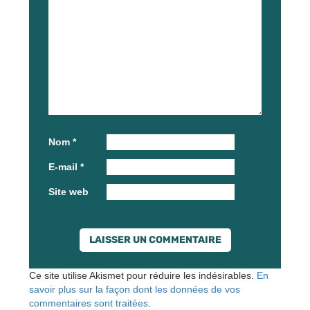
Nom
*
E-mail
*
Site web
Ce site utilise Akismet pour réduire les indésirables.
En
savoir plus sur la façon dont les données de vos
commentaires sont traitées
.