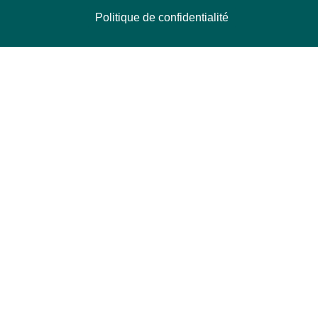
Politique de confidentialité
NOUS CONTACTER
Délégation Europe Ecologie
Groupe Verts/ALE du Parlement européen
ASP 06E210, Rue Wiertz 60,
B-1047 Bruxelles