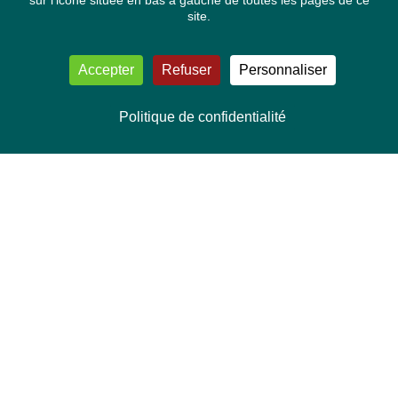
sur l'icone située en bas à gauche de toutes les pages de ce
site.
Accepter
Refuser
Personnaliser
Politique de confidentialité
NOUS CONTACTER
Délégation Europe Ecologie
Groupe Verts/ALE du Parlement européen
ASP 06E210, Rue Wiertz 60,
B-1047 Bruxelles