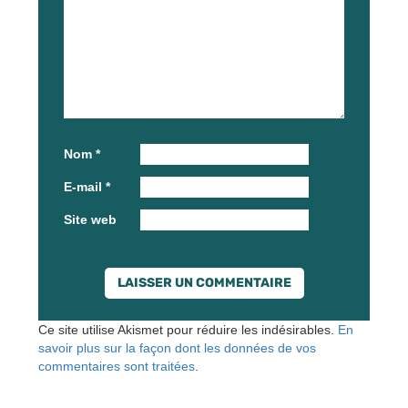
Nom
*
E-mail
*
Site web
Ce site utilise Akismet pour réduire les indésirables.
En
savoir plus sur la façon dont les données de vos
commentaires sont traitées
.