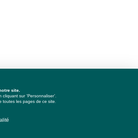
otre site.
cliquant sur 'Personnaliser'.
 toutes les pages de ce site.
alité