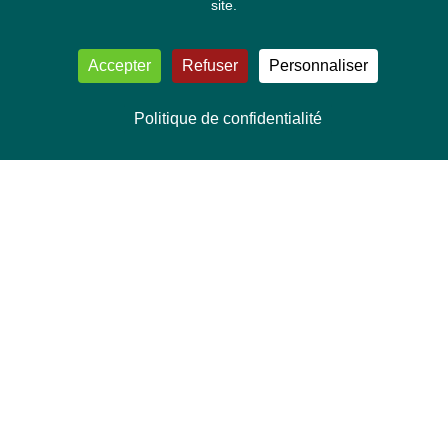
site.
Accepter
Refuser
Personnaliser
Politique de confidentialité
NOUS CONTACTER
Délégation Europe Ecologie
Groupe Verts/ALE du Parlement européen
ASP 06E210, Rue Wiertz 60,
B-1047 Bruxelles