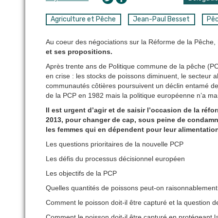
Agriculture et Pêche
Jean-Paul Besset
Pê
Au coeur des négociations sur la Réforme de la Pêche,
et ses propositions.
Après trente ans de Politique commune de la pêche (PC
en crise : les stocks de poissons diminuent, le secteur 
communautés côtières poursuivent un déclin entamé de 
de la PCP en 1982 mais la politique européenne n’a mani
Il est urgent d’agir et de saisir l’occasion de la ré
2013, pour changer de cap, sous peine de condamn
les femmes qui en dépendent pour leur alimentation e
Les questions prioritaires de la nouvelle PCP
Les défis du processus décisionnel européen
Les objectifs de la PCP
Quelles quantités de poissons peut-on raisonnablement
Comment le poisson doit-il être capturé et la question d
Comment le poisson doit-il être capturé en protégeant l