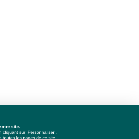
otre site.
cliquant sur 'Personnaliser'.
 toutes les pages de ce site.