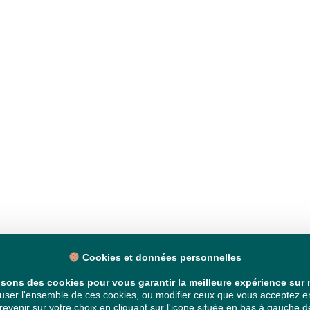
Cookies et données personnelles
isons des cookies pour vous garantir la meilleure expérience sur n
ser l'ensemble de ces cookies, ou modifier ceux que vous acceptez en 
venir sur votre choix en cliquant sur l'icone située en bas à gauche de