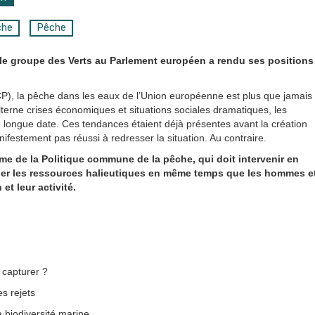
che
Pêche
le groupe des Verts au Parlement européen a rendu ses positions
P), la pêche dans les eaux de l’Union européenne est plus que jamais
alterne crises économiques et situations sociales dramatiques, les
longue date. Ces tendances étaient déjà présentes avant la création
festement pas réussi à redresser la situation. Au contraire.
forme de la Politique commune de la pêche, qui doit intervenir en
er les ressources halieutiques en même temps que les hommes e
t leur activité.
 capturer ?
es rejets
a biodiversité marine