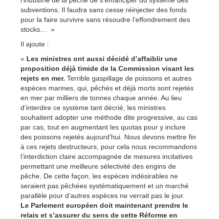
l’industrie de la pêche de s’émanciper du système des
subventions. Il faudra sans cesse réinjecter des fonds
pour la faire survivre sans résoudre l’effondrement des
stocks… »
Il ajoute :
«
Les ministres ont aussi décidé d’affaiblir une
proposition déjà timide de la Commission visant les
rejets en mer.
Terrible gaspillage de poissons et autres
espèces marines, qui, pêchés et déjà morts sont rejetés
en mer par milliers de tonnes chaque année. Au lieu
d’interdire ce système tant décrié, les ministres
souhaitent adopter une méthode dite progressive, au cas
par cas, tout en augmentant les quotas pour y inclure
des poissons rejetés aujourd’hui. Nous devons mettre fin
à ces rejets destructeurs, pour cela nous recommandons
l’interdiction claire accompagnée de mesures incitatives
permettant une meilleure sélectivité des engins de
pêche. De cette façon, les espèces indésirables ne
seraient pas pêchées systématiquement et un marché
parallèle pour d’autres espèces ne verrait pas le jour.
Le Parlement européen doit maintenant prendre le
relais et s’assurer du sens de cette Réforme en