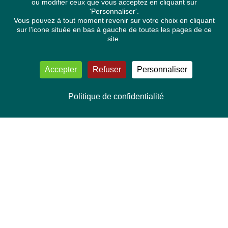
ou modifier ceux que vous acceptez en cliquant sur
'Personnaliser'.
Vous pouvez à tout moment revenir sur votre choix en cliquant
sur l'icone située en bas à gauche de toutes les pages de ce
site.
Accepter
Refuser
Personnaliser
Politique de confidentialité
NOUS CONTACTER
Délégation Europe Ecologie
Groupe Verts/ALE du Parlement européen
ASP 06E210, Rue Wiertz 60,
B-1047 Bruxelles