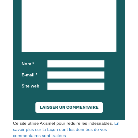
Nom
*
E-mail
*
Site web
Ce site utilise Akismet pour réduire les indésirables.
En
savoir plus sur la façon dont les données de vos
commentaires sont traitées
.