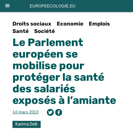
Panneau de gestion des cookies
EUROPEECOLOGIE.EU
Droits sociaux
Economie
Emplois
Santé
Société
Le Parlement
européen se
mobilise pour
protéger la santé
des salariés
exposés à l’amiante
14 mars 2013
Karima Delli