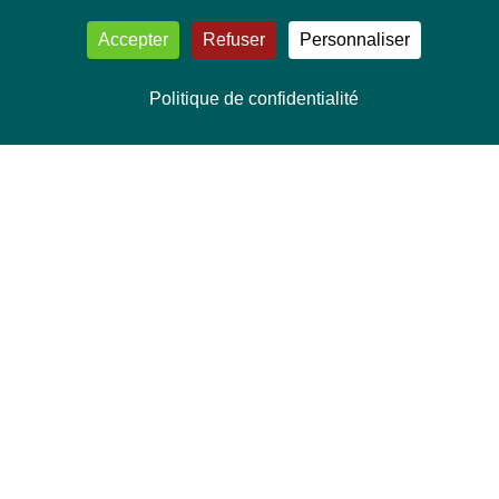
Accepter
Refuser
Personnaliser
Politique de confidentialité
NOUS CONTACTER
Délégation Europe Ecologie
Groupe Verts/ALE du Parlement européen
ASP 06E210, Rue Wiertz 60,
B-1047 Bruxelles