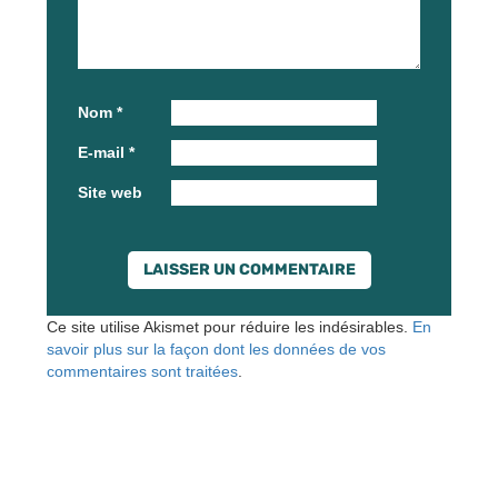
Nom
*
E-mail
*
Site web
Ce site utilise Akismet pour réduire les indésirables.
En
savoir plus sur la façon dont les données de vos
commentaires sont traitées
.