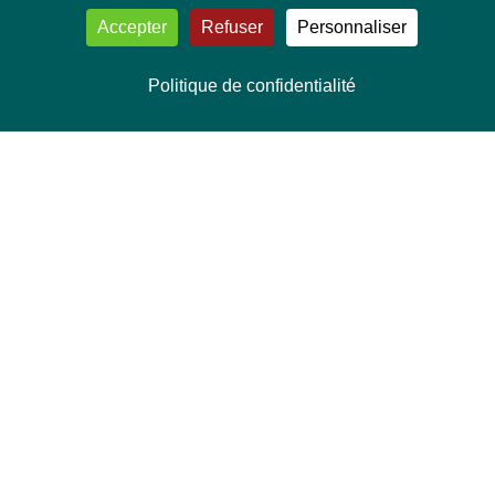
Accepter
Refuser
Personnaliser
Politique de confidentialité
NOUS CONTACTER
Délégation Europe Ecologie
Groupe Verts/ALE du Parlement européen
ASP 06E210, Rue Wiertz 60,
B-1047 Bruxelles