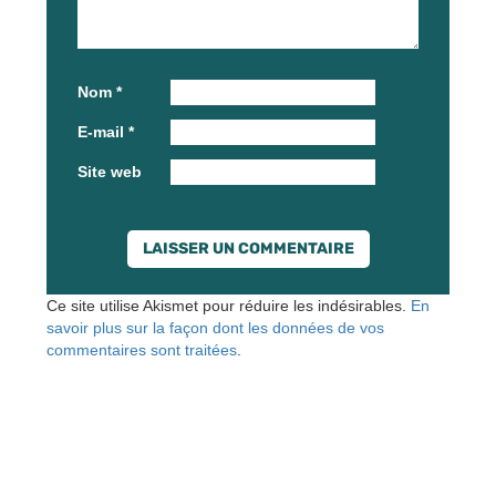
Nom
*
E-mail
*
Site web
Ce site utilise Akismet pour réduire les indésirables.
En
savoir plus sur la façon dont les données de vos
commentaires sont traitées
.